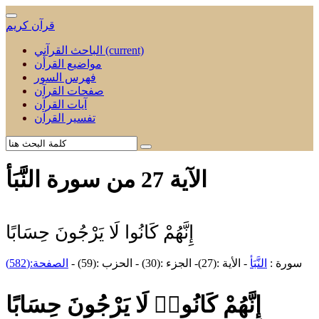
قرآن كريم
(current)
الباحث القرآني
مواضيع القرأن
فهرس السور
صفحات القرآن
آيات القرآن
تفسير القرآن
الآية 27 من سورة النَّبَأ
إِنَّهُمْ كَانُوا لَا يَرْجُونَ حِسَابًا
سورة :
النَّبَأ
- الأية :(27)- الجزء :(30) - الحزب :(59) -
الصفحة:(582)
إِنَّهُمْ كَانُوا۟ لَا يَرْجُونَ حِسَابًا