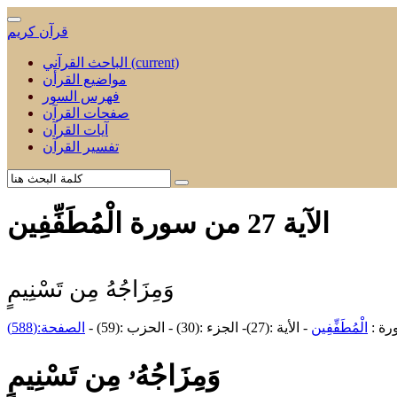
قرآن كريم
(current)
الباحث القرآني
مواضيع القرأن
فهرس السور
صفحات القرآن
آيات القرآن
تفسير القرآن
الآية 27 من سورة الْمُطَفِّفِين
وَمِزَاجُهُ مِن تَسْنِيمٍ
رة :
الْمُطَفِّفِين
- الأية :(27)- الجزء :(30) - الحزب :(59) -
الصفحة:(588)
وَمِزَاجُهُۥ مِن تَسْنِيمٍ