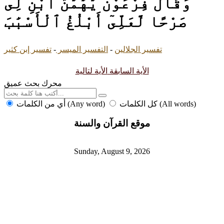
وَقَالَ فِرْعَوْنُ يَٰهَٰمَٰنُ ٱبْنِ لِى
صَرْحًا لَّعَلِّىٓ أَبْلُغُ ٱلْأَسْبَٰبَ
تفسير الجلالين
-
التفسير الميسر
-
تفسير إبن كثير
الأية السابقة
الأية لتالية
محرك بحث عميق
كل الكلمات (All words)
أي من الكلمات (Any word)
موقع القرآن والسنة
Sunday, August 9, 2026