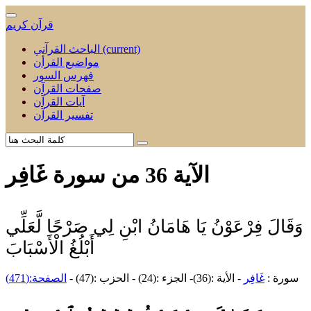
قرآن كريم
(current)
الباحث القرآني
مواضيع القرأن
فهرس السور
صفحات القرآن
آيات القرآن
تفسير القرآن
الآية 36 من سورة غَافِر
وَقَالَ فِرْعَوْنُ يَا هَامَانُ ابْنِ لِي صَرْحًا لَّعَلِّي
أَبْلُغُ الْأَسْبَابَ
سورة :
غَافِر
- الأية :(36)- الجزء :(24) - الحزب :(47) -
الصفحة:(471)