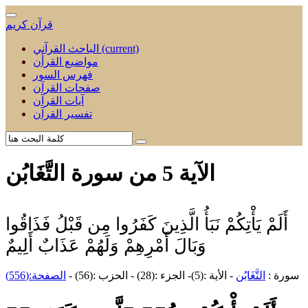
قرآن كريم
(current)
الباحث القرآني
مواضيع القرأن
فهرس السور
صفحات القرآن
آيات القرآن
تفسير القرآن
الآية 5 من سورة التَّغَابُن
أَلَمْ يَأْتِكُمْ نَبَأُ الَّذِينَ كَفَرُوا مِن قَبْلُ فَذَاقُوا
وَبَالَ أَمْرِهِمْ وَلَهُمْ عَذَابٌ أَلِيمٌ
سورة :
التَّغَابُن
- الأية :(5)- الجزء :(28) - الحزب :(56) -
الصفحة:(556)