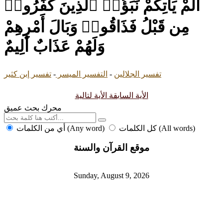
أَلَمْ يَأْتِكُمْ نَبَؤُا۟ ٱلَّذِينَ كَفَرُوا۟
مِن قَبْلُ فَذَاقُوا۟ وَبَالَ أَمْرِهِمْ
وَلَهُمْ عَذَابٌ أَلِيمٌ
تفسير الجلالين
-
التفسير الميسر
-
تفسير إبن كثير
الأية السابقة
الأية لتالية
محرك بحث عميق
كل الكلمات (All words)
أي من الكلمات (Any word)
موقع القرآن والسنة
Sunday, August 9, 2026