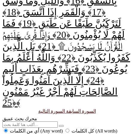
بِالشَّفَقِ ﴿16﴾
وَاللَّيْلِ وَمَا وَسَقَ
﴿17﴾
وَالْقَمَرِ إِذَا اتَّسَقَ ﴿18﴾
لَتَرْكَبُنَّ طَبَقًا عَن طَبَقٍ ﴿19﴾
فَمَا
لَهُمْ لَا يُؤْمِنُونَ ﴿20﴾
وَإِذَا قُرِئَ عَلَيْهِمُ
الْقُرْآنُ لَا يَسْجُدُونَ ۩ ﴿21﴾
بَلِ الَّذِينَ
كَفَرُوا يُكَذِّبُونَ ﴿22﴾
وَاللَّهُ أَعْلَمُ بِمَا
يُوعُونَ ﴿23﴾
فَبَشِّرْهُم بِعَذَابٍ أَلِيمٍ
﴿24﴾
إِلَّا الَّذِينَ آمَنُوا وَعَمِلُوا
الصَّالِحَاتِ لَهُمْ أَجْرٌ غَيْرُ مَمْنُونٍ
﴿25﴾
السورة السابقة
السورة التالية
محرك بحث عميق
كل الكلمات (All words)
أي من الكلمات (Any word)