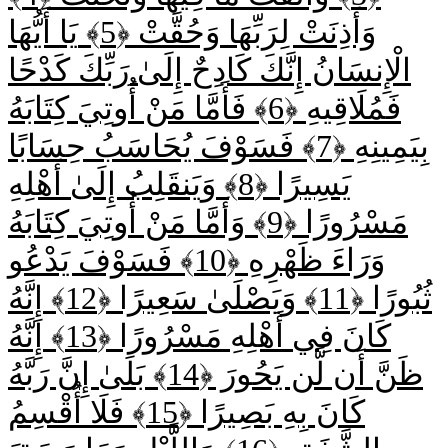
وَأَذِنَتْ لِرَبِّهَا وَحُقَّتْ ﴿5﴾
يَا أَيُّهَا
الْإِنسَانُ إِنَّكَ كَادِحٌ إِلَىٰ رَبِّكَ كَدْحًا
فَمُلَاقِيهِ ﴿6﴾
فَأَمَّا مَنْ أُوتِيَ كِتَابَهُ
بِيَمِينِهِ ﴿7﴾
فَسَوْفَ يُحَاسَبُ حِسَابًا
يَسِيرًا ﴿8﴾
وَيَنقَلِبُ إِلَىٰ أَهْلِهِ
مَسْرُورًا ﴿9﴾
وَأَمَّا مَنْ أُوتِيَ كِتَابَهُ
وَرَاءَ ظَهْرِهِ ﴿10﴾
فَسَوْفَ يَدْعُو
ثُبُورًا ﴿11﴾
وَيَصْلَىٰ سَعِيرًا ﴿12﴾
إِنَّهُ
كَانَ فِي أَهْلِهِ مَسْرُورًا ﴿13﴾
إِنَّهُ
ظَنَّ أَن لَّن يَحُورَ ﴿14﴾
بَلَىٰ إِنَّ رَبَّهُ
كَانَ بِهِ بَصِيرًا ﴿15﴾
فَلَا أُقْسِمُ