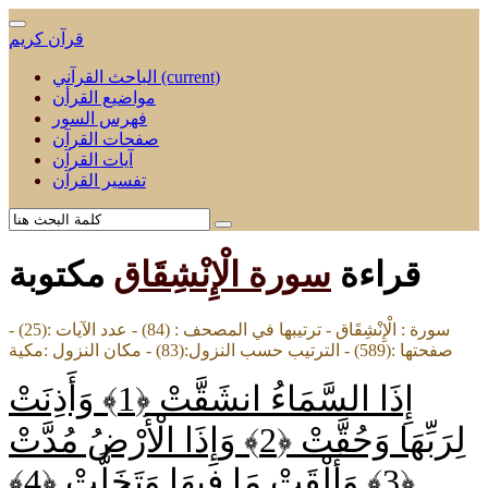
قرآن كريم
(current)
الباحث القرآني
مواضيع القرأن
فهرس السور
صفحات القرآن
آيات القرآن
تفسير القرآن
قراءة
سورة الْإِنْشِقَاق
مكتوبة
سورة : الْإِنْشِقَاق - ترتيبها في المصحف : (84) - عدد الآيات :(25) -
صفحتها :(589) - الترتيب حسب النزول:(83) - مكان النزول :مكية
إِذَا السَّمَاءُ انشَقَّتْ ﴿1﴾
وَأَذِنَتْ
لِرَبِّهَا وَحُقَّتْ ﴿2﴾
وَإِذَا الْأَرْضُ مُدَّتْ
﴿3﴾
وَأَلْقَتْ مَا فِيهَا وَتَخَلَّتْ ﴿4﴾