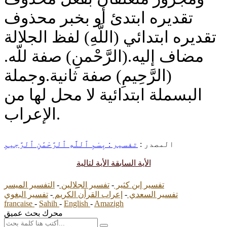
تقديره ابتدئ أو بخبر محذوف
تقديره ابتدائي (اللَّهِ) لفظ الجلالة
مضاف إليه.(الرَّحْمنِ) صفة للّه.
(الرَّحِيمِ) صفة ثانية.وجملة
البسملة ابتدائية لا محل لها من
الإعراب.
المصدر :
تفسير : بِسْمِ ٱللَّهِ ٱلرَّحْمَٰنِ ٱلرَّحِيمِ
الأية السابقة
الأية لتالية
تفسير إبن كثير
-
تفسير الجلالين
-
التفسير الميسر
تفسير السعدي
-
إعراب القرأن الكريم
-
تفسير البغوي
francaise
-
Sahih
-
English
-
Amazigh
محرك بحث عميق