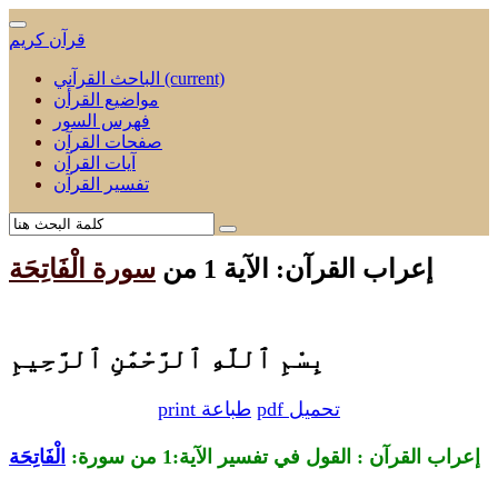
قرآن كريم
(current)
الباحث القرآني
مواضيع القرأن
فهرس السور
صفحات القرآن
آيات القرآن
تفسير القرآن
إعراب القرآن: الآية 1 من
سورة الْفَاتِحَة
بِسْمِ ٱللَّهِ ٱلرَّحْمَٰنِ ٱلرَّحِيمِ
pdf تحميل
print طباعة
إعراب القرآن : القول في تفسير الآية:1 من
سورة:
الْفَاتِحَة