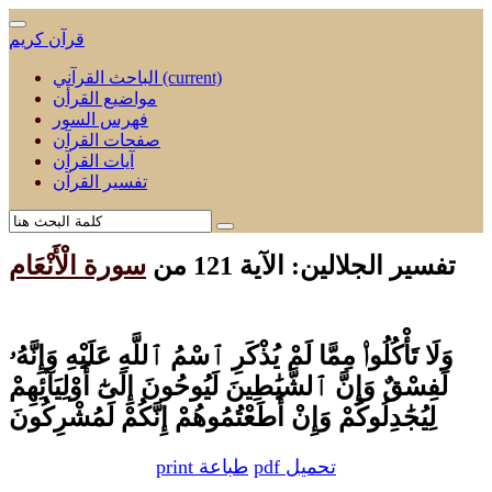
قرآن كريم
(current)
الباحث القرآني
مواضيع القرأن
فهرس السور
صفحات القرآن
آيات القرآن
تفسير القرآن
تفسير الجلالين: الآية 121 من
سورة الْأَنْعَام
وَلَا تَأْكُلُوا۟ مِمَّا لَمْ يُذْكَرِ ٱسْمُ ٱللَّهِ عَلَيْهِ وَإِنَّهُۥ
لَفِسْقٌ وَإِنَّ ٱلشَّيَٰطِينَ لَيُوحُونَ إِلَىٰٓ أَوْلِيَآئِهِمْ
لِيُجَٰدِلُوكُمْ وَإِنْ أَطَعْتُمُوهُمْ إِنَّكُمْ لَمُشْرِكُونَ
pdf تحميل
print طباعة