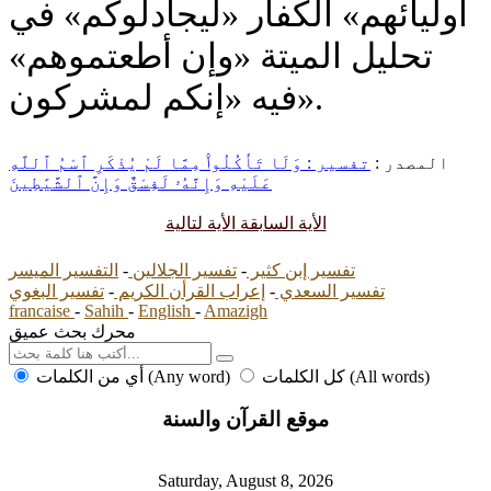
أوليائهم» الكفار «ليجادلوكم» في
تحليل الميتة «وإن أطعتموهم»
فيه «إنكم لمشركون».
المصدر :
تفسير : وَلَا تَأْكُلُوا۟ مِمَّا لَمْ يُذْكَرِ ٱسْمُ ٱللَّهِ
عَلَيْهِ وَإِنَّهُۥ لَفِسْقٌ وَإِنَّ ٱلشَّيَٰطِينَ
الأية السابقة
الأية لتالية
تفسير إبن كثير
-
تفسير الجلالين
-
التفسير الميسر
تفسير السعدي
-
إعراب القرأن الكريم
-
تفسير البغوي
francaise
-
Sahih
-
English
-
Amazigh
محرك بحث عميق
كل الكلمات (All words)
أي من الكلمات (Any word)
موقع القرآن والسنة
Saturday, August 8, 2026