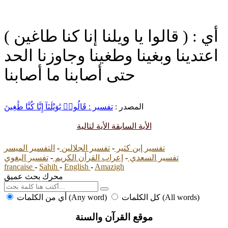
( قالوا يا ويلنا إنا كنا طاغين ) أي :
اعتدينا وبغينا وطغينا وجاوزنا الحد
حتى أصابنا ما أصابنا
المصدر :
تفسير : قَالُوا۟ يَٰوَيْلَنَآ إِنَّا كُنَّا طَٰغِينَ
الأية السابقة
الأية لتالية
تفسير إبن كثير
-
تفسير الجلالين
-
التفسير الميسر
تفسير السعدي
-
إعراب القرأن الكريم
-
تفسير البغوي
francaise
-
Sahih
-
English
-
Amazigh
محرك بحث عميق
كل الكلمات (All words)
أي من الكلمات (Any word)
موقع القرآن والسنة