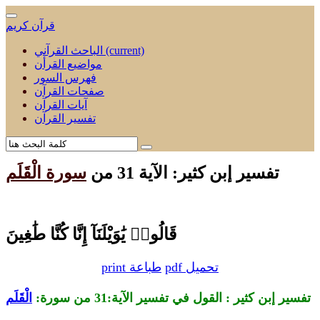
قرآن كريم
(current)
الباحث القرآني
مواضيع القرأن
فهرس السور
صفحات القرآن
آيات القرآن
تفسير القرآن
تفسير إبن كثير: الآية 31 من
سورة الْقَلَم
قَالُوا۟ يَٰوَيْلَنَآ إِنَّا كُنَّا طَٰغِينَ
pdf تحميل
print طباعة
تفسير إبن كثير : القول في تفسير الآية:31 من
سورة:
الْقَلَم