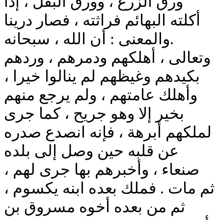
ورق الزرع ، وورق البقل ، إذا
أكلته البهائم فراثته ، فصار درينا
.والمعنى : أن الله ، سبحانه
وتعالى ، أهلكهم ودمرهم ، وردهم
بكيدهم وغيظهم لم ينالوا خيرا ،
وأهلك عامتهم ، ولم يرجع منهم
بخير إلا وهو جريح ، كما جرى
لملكهم أبرهة ، فإنه انصدع صدره
عن قلبه حين وصل إلى بلده
صنعاء ، وأخبرهم بها جرى لهم ،
ثم مات . فملك بعده ابنه يكسوم ،
ثم من بعده أخوه مسروق بن