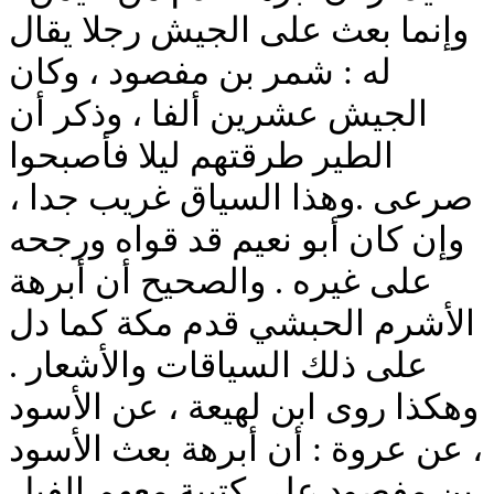
وإنما بعث على الجيش رجلا يقال
له : شمر بن مفصود ، وكان
الجيش عشرين ألفا ، وذكر أن
الطير طرقتهم ليلا فأصبحوا
صرعى .وهذا السياق غريب جدا ،
وإن كان أبو نعيم قد قواه ورجحه
على غيره . والصحيح أن أبرهة
الأشرم الحبشي قدم مكة كما دل
على ذلك السياقات والأشعار .
وهكذا روى ابن لهيعة ، عن الأسود
، عن عروة : أن أبرهة بعث الأسود
بن مفصود على كتيبة معهم الفيل