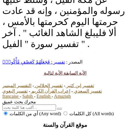
رسوله والمؤمنين ، وإنه قد عادت
حرمتها اليوم كحرمتها بالأمس ،
ألا فليبلغ الشاهد الغائب " . آخر
تفسير سورة " الفيل " .
المصدر :
تفسير : فَجَعَلَهُمْ كَعَصْفٍ مَّأْكُولٍۭ
الأية السابقة
الأية لتالية
تفسير إبن كثير
-
تفسير الجلالين
-
التفسير الميسر
تفسير السعدي
-
إعراب القرأن الكريم
-
تفسير البغوي
francaise
-
Sahih
-
English
-
Amazigh
محرك بحث عميق
كل الكلمات (All words)
أي من الكلمات (Any word)
موقع القرآن والسنة