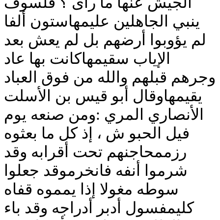
الجيش عنها ما رأى ؟ فلسوف
ينبي الجاهلين عليمهاستون ألفا
لم يؤوبوا أرضهم بل لم يعش بعد
الإياب سقيمهاكانت بها عاد
وجرهم قبلهم والله من فوق العباد
يقيمهاوقال أبو قيس بن الأسلت
الأنصاري المري :ومن صنعه يوم
فيل الحبو ش ، إذ كل ما بعثوه
رزممحاجنهم تحت أقرابه وقد
شرموا أنفه فانخرموقد جعلوا
سوطه مغولا إذا يمموه قفاه
كليمفسول أدبر أدراجه وقد باء