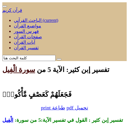
قرآن كريم
(current)
الباحث القرآني
مواضيع القرأن
فهرس السور
صفحات القرآن
آيات القرآن
تفسير القرآن
تفسير إبن كثير: الآية 5 من
سورة الْفِيل
فَجَعَلَهُمْ كَعَصْفٍ مَّأْكُولٍۭ
pdf تحميل
print طباعة
تفسير إبن كثير : القول في تفسير الآية:5 من
سورة:
الْفِيل