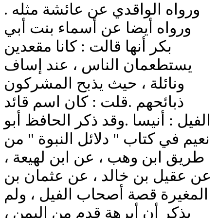
ورواه الواقدي عن عائشة مثله .
ورواه أيضا عن أسماء بنت أبي
بكر أنها قالت : كانا مقعدين
يستطعمان الناس ، عند إساف
ونائلة ، حيث يذبح المشركون
ذبائحهم .قلت : كان اسم قائد
الفيل : أنيسا .وقد ذكر الحافظ أبو
نعيم في كتاب " دلائل النبوة " من
طريق ابن وهب ، عن ابن لهيعة ،
عن عقيل بن خالد ، عن عثمان بن
المغيرة قصة أصحاب الفيل ، ولم
يذكر أن أبرهة قدم من اليمن ،