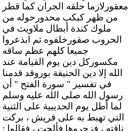
معقورلازما حلقه الجران كما قطر
من ظهر كبكب محدورحوله من
ملوك كندة أبطال ملاويث في
الحروب صقورخلفوه ثم ابذعروا
جميعا كلهم عظم ساقه
مكسوركل دين يوم القيامة عند
الله إلا دين الحنيفة بوروقد قدمنا
في تفسير " سورة الفتح " أن
رسول الله صلى الله عليه وسلم
لما أطل يوم الحديبية على الثنية
التي تهبط به على قريش ، بركت
ناقته ، فزجروها فألحت ، فقالوا :