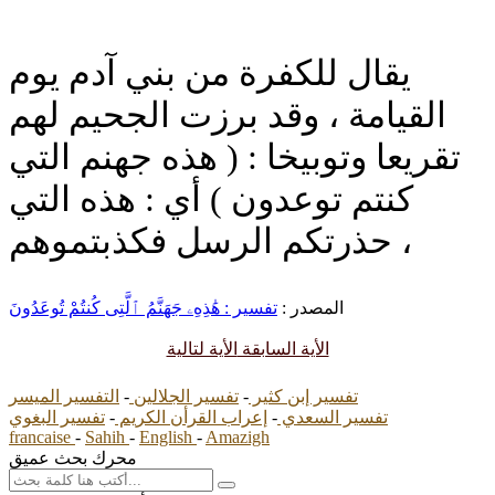
يقال للكفرة من بني آدم يوم
القيامة ، وقد برزت الجحيم لهم
تقريعا وتوبيخا : ( هذه جهنم التي
كنتم توعدون ) أي : هذه التي
حذرتكم الرسل فكذبتموهم ،
المصدر :
تفسير : هَٰذِهِۦ جَهَنَّمُ ٱلَّتِى كُنتُمْ تُوعَدُونَ
الأية السابقة
الأية لتالية
تفسير إبن كثير
-
تفسير الجلالين
-
التفسير الميسر
تفسير السعدي
-
إعراب القرأن الكريم
-
تفسير البغوي
francaise
-
Sahih
-
English
-
Amazigh
محرك بحث عميق