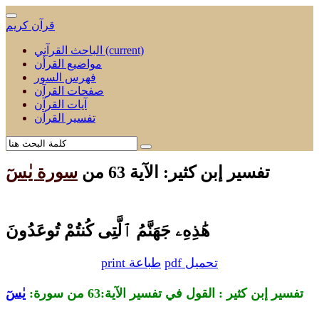
قرآن كريم
(current)
الباحث القرآني
مواضيع القرأن
فهرس السور
صفحات القرآن
آيات القرآن
تفسير القرآن
تفسير إبن كثير: الآية 63 من
سورة يٰسٓ
هَٰذِهِۦ جَهَنَّمُ ٱلَّتِى كُنتُمْ تُوعَدُونَ
pdf تحميل
print طباعة
تفسير إبن كثير : القول في تفسير الآية:63 من
سورة:
يٰسٓ