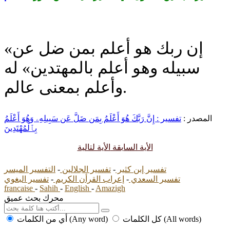
«إن ربك هو أعلم بمن ضل عن
سبيله وهو أعلم بالمهتدين» له
وأعلم بمعنى عالم.
المصدر :
تفسير : إِنَّ رَبَّكَ هُوَ أَعْلَمُ بِمَن ضَلَّ عَن سَبِيلِهِۦ وَهُوَ أَعْلَمُ
بِٱلْمُهْتَدِينَ
الأية السابقة
الأية لتالية
تفسير إبن كثير
-
تفسير الجلالين
-
التفسير الميسر
تفسير السعدي
-
إعراب القرأن الكريم
-
تفسير البغوي
francaise
-
Sahih
-
English
-
Amazigh
محرك بحث عميق
كل الكلمات (All words)
أي من الكلمات (Any word)