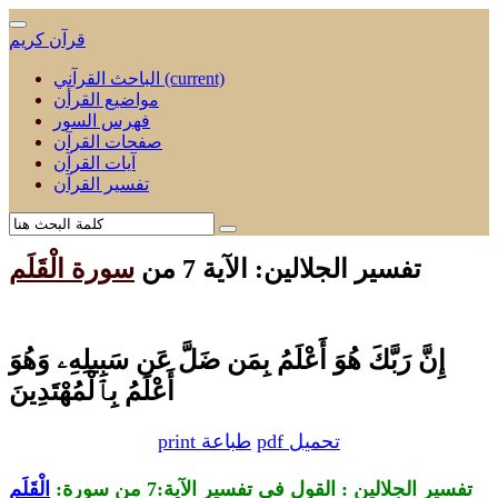
قرآن كريم
(current)
الباحث القرآني
مواضيع القرأن
فهرس السور
صفحات القرآن
آيات القرآن
تفسير القرآن
تفسير الجلالين: الآية 7 من
سورة الْقَلَم
إِنَّ رَبَّكَ هُوَ أَعْلَمُ بِمَن ضَلَّ عَن سَبِيلِهِۦ وَهُوَ
أَعْلَمُ بِٱلْمُهْتَدِينَ
pdf تحميل
print طباعة
تفسير الجلالين : القول في تفسير الآية:7 من
سورة:
الْقَلَم