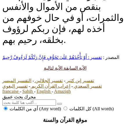
بنقص من الأموال والأنفس
والثمرات، أو في حال خوفهم من
أخذه لهم، فإن ربكم لرؤوف
بخلقه، رحيم بهم.
المصدر :
تفسير : أَوْ يَأْخُذَهُمْ عَلَىٰ تَخَوُّفٍ فَإِنَّ رَبَّكُمْ لَرَءُوفٌ رَّحِيمٌ
الأية السابقة
الأية لتالية
تفسير إبن كثير
-
تفسير الجلالين
-
التفسير الميسر
تفسير السعدي
-
إعراب القرأن الكريم
-
تفسير البغوي
francaise
-
Sahih
-
English
-
Amazigh
محرك بحث عميق
كل الكلمات (All words)
أي من الكلمات (Any word)
موقع القرآن والسنة