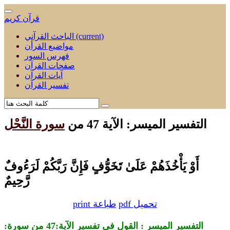
قرآن كريم
(current)
الباحث القرآني
مواضيع القرأن
فهرس السور
صفحات القرآن
آيات القرآن
تفسير القرآن
التفسير الميسر: الآية 47 من
سورة النَّحْل
أَوْ يَأْخُذَهُمْ عَلَىٰ تَخَوُّفٍ فَإِنَّ رَبَّكُمْ لَرَءُوفٌ
رَّحِيمٌ
pdf تحميل
print طباعة
التفسير الميسر : القول في تفسير الآية:47 من
سورة: