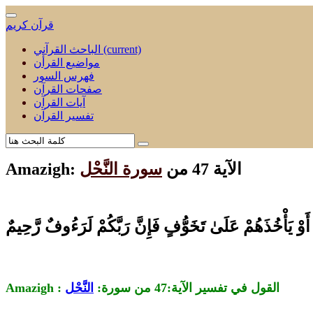
قرآن كريم
(current)
الباحث القرآني
مواضيع القرأن
فهرس السور
صفحات القرآن
آيات القرآن
تفسير القرآن
Amazigh: الآية 47 من
سورة النَّحْل
أَوْ يَأْخُذَهُمْ عَلَىٰ تَخَوُّفٍ فَإِنَّ رَبَّكُمْ لَرَءُوفٌ رَّحِيمٌ
Amazigh : القول في تفسير الآية:47 من
سورة:
النَّحْل