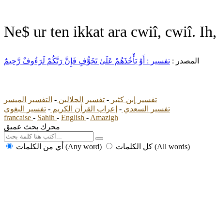
Ne$ ur ten ikkat ara cwiî, cwiî. I
المصدر :
تفسير : أَوْ يَأْخُذَهُمْ عَلَىٰ تَخَوُّفٍ فَإِنَّ رَبَّكُمْ لَرَءُوفٌ رَّحِيمٌ
تفسير إبن كثير
-
تفسير الجلالين
-
التفسير الميسر
تفسير السعدي
-
إعراب القرأن الكريم
-
تفسير البغوي
francaise
-
Sahih
-
English
-
Amazigh
محرك بحث عميق
كل الكلمات (All words)
أي من الكلمات (Any word)