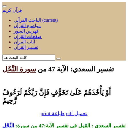
قرآن كريم
(current)
الباحث القرآني
مواضيع القرأن
فهرس السور
صفحات القرآن
آيات القرآن
تفسير القرآن
تفسير السعدي: الآية 47 من
سورة النَّحْل
أَوْ يَأْخُذَهُمْ عَلَىٰ تَخَوُّفٍ فَإِنَّ رَبَّكُمْ لَرَءُوفٌ
رَّحِيمٌ
pdf تحميل
print طباعة
تفسير السعدي : القول في تفسير الآية:47 من
سورة:
النَّحْل