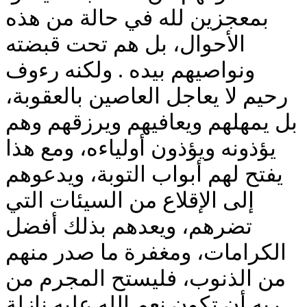
بمعجزين لله في حالة من هذه
الأحوال، بل هم تحت قبضته
ونواصيهم بيده . ولكنه رءوف
رحيم لا يعاجل العاصين بالعقوبة،
بل يمهلهم ويعافيهم ويرزقهم وهم
يؤذونه ويؤذون أولياءه، ومع هذا
يفتح لهم أبواب التوبة، ويدعوهم
إلى الإقلاع من السيئات التي
تضرهم، ويعدهم بذلك أفضل
الكرامات، ومغفرة ما صدر منهم
من الذنوب، فليستح المجرم من
ربه أن تكون نعم الله عليه نازلة