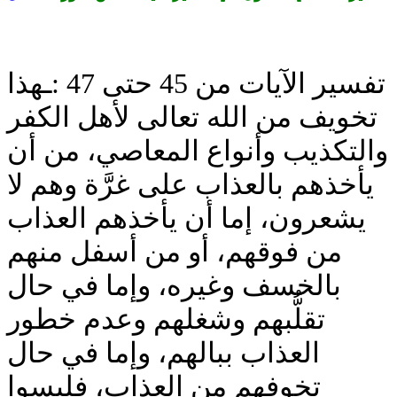
تفسير الآيات من 45 حتى 47 :ـهذا
تخويف من الله تعالى لأهل الكفر
والتكذيب وأنواع المعاصي، من أن
يأخذهم بالعذاب على غرَّة وهم لا
يشعرون، إما أن يأخذهم العذاب
من فوقهم، أو من أسفل منهم
بالخسف وغيره، وإما في حال
تقلُّبهم وشغلهم وعدم خطور
العذاب ببالهم، وإما في حال
تخوفهم من العذاب، فليسوا